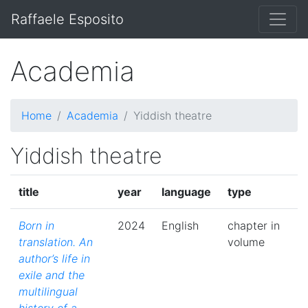
Raffaele Esposito
Academia
Home
Academia
Yiddish theatre
Yiddish theatre
title
year
language
type
Born in
2024
English
chapter in
translation. An
volume
author’s life in
exile and the
multilingual